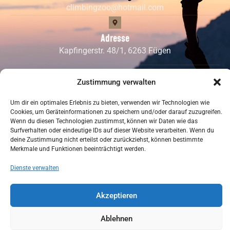
climbingzoo@hotmail.com
Adresse
Kapfingerstr. 48/1, 6263 Fügen
Zustimmung verwalten
Datenschutzerklärung
Impressum
Um dir ein optimales Erlebnis zu bieten, verwenden wir Technologien wie
Cookie-Richtlinie (EU)
Cookies, um Geräteinformationen zu speichern und/oder darauf zuzugreifen.
Wenn du diesen Technologien zustimmst, können wir Daten wie das
© 2024 Climbing Zoo • Alle Rechte vorbehalten
Surfverhalten oder eindeutige IDs auf dieser Website verarbeiten. Wenn du
deine Zustimmung nicht erteilst oder zurückziehst, können bestimmte
Merkmale und Funktionen beeinträchtigt werden.
Dienste verwalten
English
(
Englisch
)
Deutsch
Akzeptieren
Ablehnen