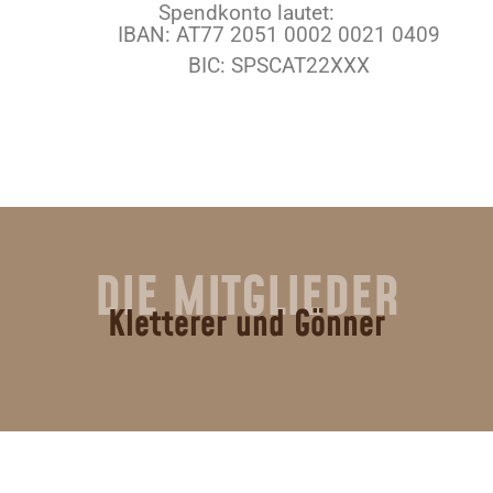
Spendkonto lautet:
IBAN: AT77 2051 0002 0021 0409
BIC: SPSCAT22XXX
DIE MITGLIEDER
Kletterer und Gönner