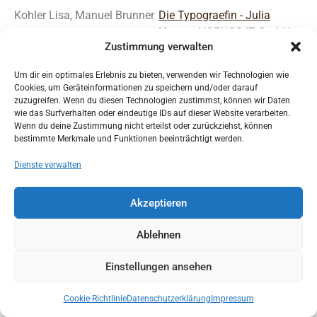
Kohler Lisa, Manuel Brunner
Die Typograefin - Julia
Hauser
, NOBUGS IT GmbH -
Zustimmung verwalten
Ajdin Gazia, Riml GmbH -
Alexander Riml,
Lisa Kohler
Um dir ein optimales Erlebnis zu bieten, verwenden wir Technologien wie
photography
,
Gallzeiner
Cookies, um Geräteinformationen zu speichern und/oder darauf
Luft-, Staub- und
zuzugreifen. Wenn du diesen Technologien zustimmst, können wir Daten
wie das Surfverhalten oder eindeutige IDs auf dieser Website verarbeiten.
Abgastechnik GmbH
Wenn du deine Zustimmung nicht erteilst oder zurückziehst, können
bestimmte Merkmale und Funktionen beeinträchtigt werden.
Laner Christoph , Wurzer
Fliesen Leo
,
Hauschild
Elisabeth
Installationen GmbH & Co
Dienste verwalten
KG
,
Sport Breitfuss
,
Elisabeth Wurzer
Akzeptieren
Georg Fankhauser, Toni
Hotel Tipotsch
Ablehnen
Fankhauser
Einstellungen ansehen
Ender Manfred, Hausberger
Zillertal Bier Getränkehandel
Markus (Team
GmbH
Cookie-Richtlinie
Datenschutzerklärung
Impressum
Reinheitsgebot)