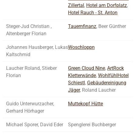
Zillertal
,
Hotel am Dorfplatz
,
Hotel Rauch - St. Anton
Steger-Jud Christian ,
Tauernfinanz
, Beer Günther
Altenberger Florian
Johannes Hausberger, Lukas
Woschloppn
Kaltschmid
Laucher Roland, Stieber
Green Cloud Nine
,
ArtRock
Florian
Kletterwände
,
WohlfühlHotel
Schiestl
,
Gebäudereinigung
Jäger
, Roland Laucher
Guido Unterwurzacher,
Muttekopf Hütte
Gerhard Hörhager
Michael Sporer, David Eder
Spenglerei Buchberger