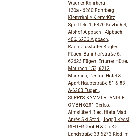
Wagner Rohrberg
130a - 6280 Rohrberg
,
Kletterhalle KletterKitz
Sportfeld 1, 6370 Kitzbühel
,
Alphof Alpbach Alpbach
486, 6236 Alpbach
,
Raumausstatter Kogler
Fügen, Bahnhofstraße 6,
62623 Fügen
,
Erfurter Hütte,
Maurach 153, 6212
Maurach
,
Central Hotel &
Apart Hauptstraße 81 & 83
A-6263 Fügen
,
SEPPI'S KAMMERLANDER
GMBH 6281 Gerlos
,
Almstüberl Ried
,
Hiata Madl
Aprés Ski Stadl
,
Jogg´l Kessl
,
RIEDER GmbH & Co KG
Landstraße 33 6273 Ried im