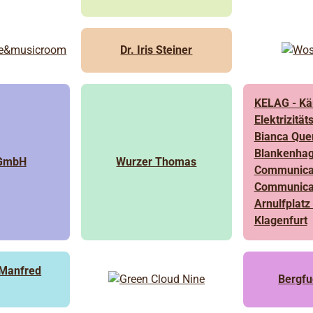
Dr. Iris Steiner
KELAG - Kä
Elektrizität
Bianca Que
Blankenha
GmbH
Wurzer Thomas
Communica
Communica
Arnulfplatz
Klagenfurt
 Manfred
Bergfu