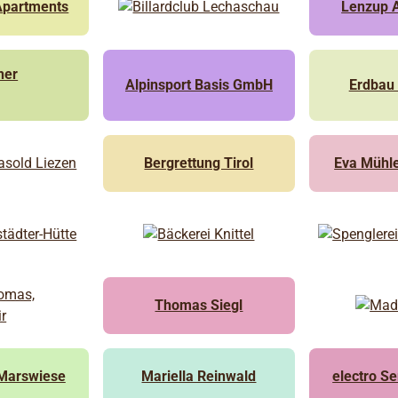
Apartments
Lenzup 
her
Alpinsport Basis GmbH
Erdbau 
Bergrettung Tirol
Eva Mühl
Thomas Siegl
 Marswiese
Mariella Reinwald
electro Se