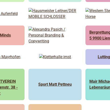
Bergrettung
l Minds
5 9900 Lien
Luttin
TVEREIN
Mair Micha
Sport Matt Pettneu
enstr. 38 -
Lebensräu
z