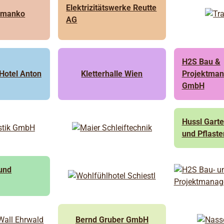
Elektrizitätswerke Reutte
Simanko
AG
H2S Bau &
 Hotel Anton
Kletterhalle Wien
Projektma
GmbH
Hussl Gart
und Pflaste
 und
Bernd Gruber GmbH