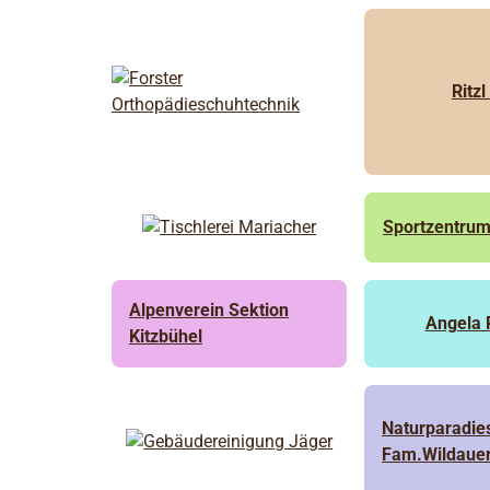
Ritzl
Sportzentru
Alpenverein Sektion
Angela 
Kitzbühel
Naturparadie
Fam.Wildaue