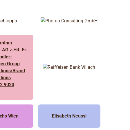
rntner
s-AG z.Hd. Fr.
ndler-
gen Group
tions/Brand
tions
 2 9020
chs Wien
Elisabeth Neussl