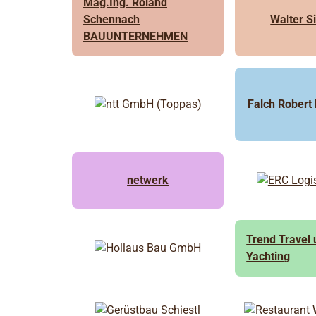
Mag.Ing. Roland
Schennach
Walter 
BAUUNTERNEHMEN
Falch Robert
netwerk
Trend Travel
Yachting