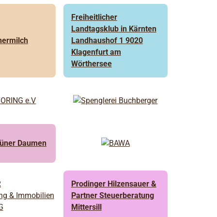
Freiheitlicher
Landtagsklub in Kärnten
nermilch
Landhaushof 1 9020
Klagenfurt am
Wörthersee
rüner Daumen
Prodinger Hilzensauer &
Partner Steuerberatung
Mittersill