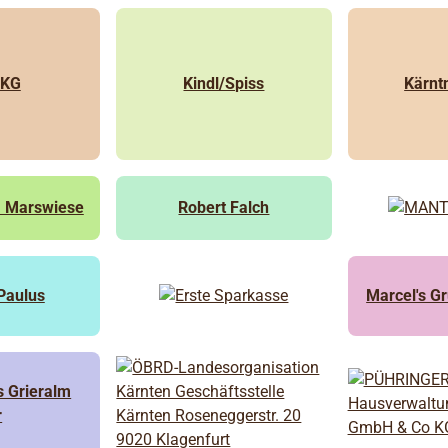
 KG
Kindl/Spiss
Kärnt
m Marswiese
Robert Falch
Paulus
Marcel's G
s Grieralm
r