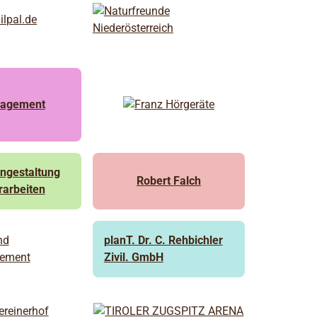
nagement
engestaltung
Robert Falch
rarbeiten
planT. Dr. C. Rehbichler
Zivil. GmbH