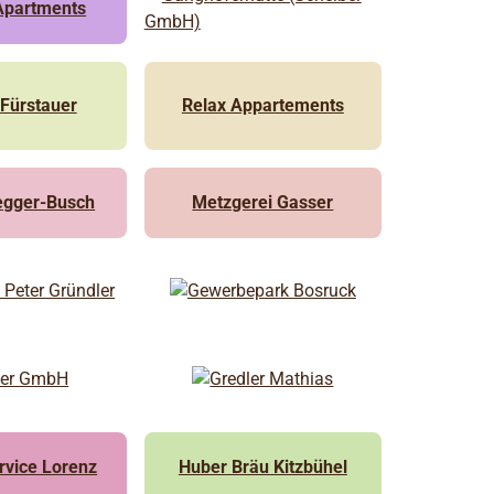
Apartments
Fürstauer
Relax Appartements
egger-Busch
Metzgerei Gasser
rvice Lorenz
Huber Bräu Kitzbühel