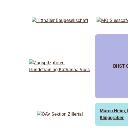
BHST 
Marco Heim,
Klinggraber