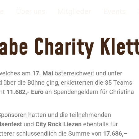
be Charity Klet
e
Über uns
Mitglieder
Events
be Charity Klet
 welches am
17. Mai
österreichweit und unter
ld
über die Bühne ging, erkletterten die 35 Teams
amt
11.682,- Euro
an Spendengeldern für Christina
Sponsoren hatten und die teilnehmenden
lsenfest
und
City Rock Liezen
ebenfalls für
etterer schlussendlich die Summe von
17.686,–