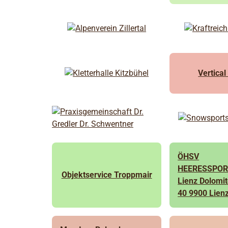
Vertica
ÖHSV
HEERESSPOR
Objektservice Troppmair
Lienz Dolomit
40 9900 Lien