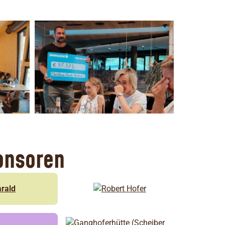
onsoren
rald