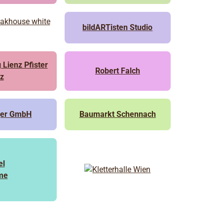
bildARTisten Studio
 Lienz Pfister
Robert Falch
z
ger GmbH
Baumarkt Schennach
el
me