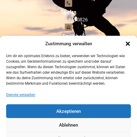
Telefon
+43 664 8590826
Email
climbingzoo@hotmail.com
Zustimmung verwalten
Um dir ein optimales Erlebnis zu bieten, verwenden wir Technologien wie
Adresse
Cookies, um Geräteinformationen zu speichern und/oder darauf
zuzugreifen. Wenn du diesen Technologien zustimmst, können wir Daten
Kapfingerstr. 48/1, 6263 Fügen
wie das Surfverhalten oder eindeutige IDs auf dieser Website verarbeiten.
Wenn du deine Zustimmung nicht erteilst oder zurückziehst, können
bestimmte Merkmale und Funktionen beeinträchtigt werden.
Datenschutzerklärung
Impressum
Dienste verwalten
Cookie-Richtlinie (EU)
Akzeptieren
© 2024 Climbing Zoo • Alle Rechte vorbehalten
Ablehnen