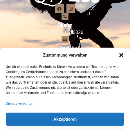
Telefon
+43 664 8590826
Email
Zustimmung verwalten
climbingzoo@hotmail.com
Um dir ein optimales Erlebnis zu bieten, verwenden wir Technologien wie
Adresse
Cookies, um Geräteinformationen zu speichern und/oder darauf
zuzugreifen. Wenn du diesen Technologien zustimmst, können wir Daten
Kapfingerstr. 48/1, 6263 Fügen
wie das Surfverhalten oder eindeutige IDs auf dieser Website verarbeiten.
Wenn du deine Zustimmung nicht erteilst oder zurückziehst, können
bestimmte Merkmale und Funktionen beeinträchtigt werden.
Datenschutzerklärung
Impressum
Dienste verwalten
Cookie-Richtlinie (EU)
Akzeptieren
© 2024 Climbing Zoo • Alle Rechte vorbehalten