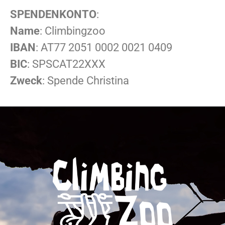
SPENDENKONTO
:
Name
: Climbingzoo
IBAN
: AT77 2051 0002 0021 0409
BIC
: SPSCAT22XXX
Zweck
: Spende Christina