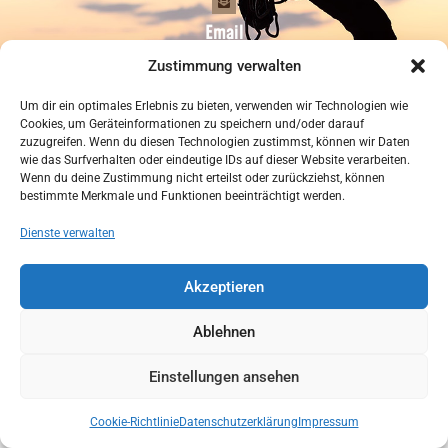
Email
climbingzoo@hotmail.com
Zustimmung verwalten
Um dir ein optimales Erlebnis zu bieten, verwenden wir Technologien wie
Adresse
Cookies, um Geräteinformationen zu speichern und/oder darauf
Kapfingerstr. 48/1, 6263 Fügen
zuzugreifen. Wenn du diesen Technologien zustimmst, können wir Daten
wie das Surfverhalten oder eindeutige IDs auf dieser Website verarbeiten.
Wenn du deine Zustimmung nicht erteilst oder zurückziehst, können
bestimmte Merkmale und Funktionen beeinträchtigt werden.
Datenschutzerklärung
Impressum
Dienste verwalten
Cookie-Richtlinie (EU)
Akzeptieren
© 2024 Climbing Zoo • Alle Rechte vorbehalten
Ablehnen
Einstellungen ansehen
Deutsch
Cookie-Richtlinie
Datenschutzerklärung
Impressum